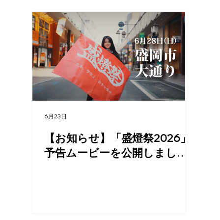
6月23日
6月23日
【お知らせ】「盛燈祭2026」
タイ
予告ムービーを公開しまし
まし
た！