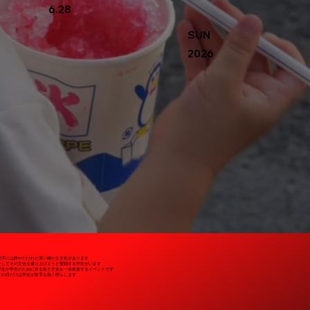
6.28
SUN
2026
岩手には静かだけれど深い確かな文化があります
そしてその文化を盛り上げようと奮闘する学生がいます
学生が学生のために作る街と文化を一歩前進するイベントです
この日だけは学生が岩手を熱く照らします